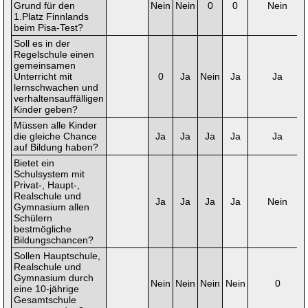
Grund für den
Nein
Nein
0
0
Nein
1.Platz Finnlands
beim Pisa-Test?
Soll es in der
Regelschule einen
gemeinsamen
Unterricht mit
0
Ja
Nein
Ja
Ja
lernschwachen und
verhaltensauffälligen
Kinder geben?
Müssen alle Kinder
die gleiche Chance
Ja
Ja
Ja
Ja
Ja
auf Bildung haben?
Bietet ein
Schulsystem mit
Privat-, Haupt-,
Realschule und
Ja
Ja
Ja
Ja
Nein
Gymnasium allen
Schülern
bestmögliche
Bildungschancen?
Sollen Hauptschule,
Realschule und
Gymnasium durch
Nein
Nein
Nein
Nein
0
eine 10-jährige
Gesamtschule