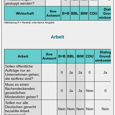
gestoppt werden?
Dialog
Ihre
Wirtschaft
B+B
BBL
BIW
CDU
Grund
Antwort
einkomm
Arbeit
Dialog
Ihre
Arbeit
B+B
BBL
BIW
CDU
Grund-
Antwort
einkomme
Sollen öffentliche
Aufträge nur an
0
Ja
Ja
0
Ja
Unternehmen gehen,
die tariftreu sind?
Muss es einen
flächendeckenden
0
Ja
Ja
Nein
0
gesetzlichen
Mindestlohn geben?
Sollen nur alle
Deutschen gerecht
Nein
Nein
Nein
Nein
Nein
bezahlte Arbeit