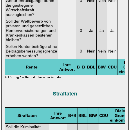
Geburtenrückgänge durch
0
Nein
Nein
Nein
die gestiegene
Wirtschaftskraft
auszugleichen?
Soll der Wettbewerb von
privaten und gesetzlichen
Rentenversicherungen und
0
Ja
Ja
Ja
Krankenkassen bestehen
bleiben?
Sollen Rentenbeiträge ohne
Beitragsbemessungsgrenze
0
Nein
Nein
Nein
erhoben werden?
Di
Ihre
Rente
B+B
BBL
BIW
CDU
Gr
Antwort
eink
Straftaten
Dialog
Ihre
Straftaten
B+B
BBL
BIW
CDU
Grund-
Antwort
einkomm
Soll die Kriminalität