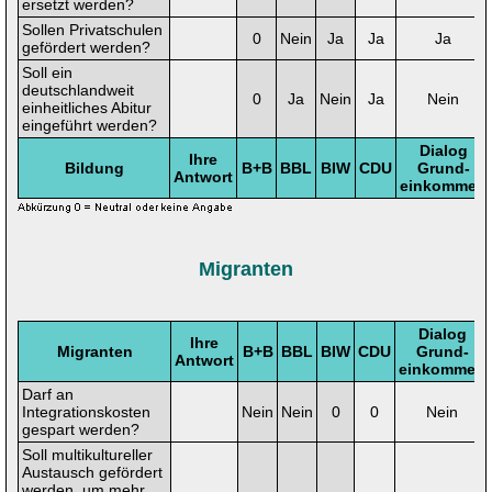
ersetzt werden?
Sollen Privatschulen
0
Nein
Ja
Ja
Ja
gefördert werden?
Soll ein
deutschlandweit
0
Ja
Nein
Ja
Nein
einheitliches Abitur
eingeführt werden?
Dialog
Ihre
Bildung
B+B
BBL
BIW
CDU
Grund-
Antwort
einkommen
Migranten
Dialog
Ihre
Migranten
B+B
BBL
BIW
CDU
Grund-
Antwort
einkommen
Darf an
Integrationskosten
Nein
Nein
0
0
Nein
gespart werden?
Soll multikultureller
Austausch gefördert
werden, um mehr