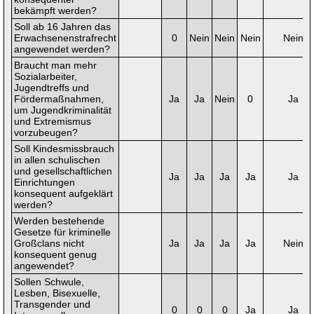
bekämpft werden?
Soll ab 16 Jahren das
Erwachsenenstrafrecht
0
Nein
Nein
Nein
Nein
angewendet werden?
Braucht man mehr
Sozialarbeiter,
Jugendtreffs und
Fördermaßnahmen,
Ja
Ja
Nein
0
Ja
um Jugendkriminalität
und Extremismus
vorzubeugen?
Soll Kindesmissbrauch
in allen schulischen
und gesellschaftlichen
Ja
Ja
Ja
Ja
Ja
Einrichtungen
konsequent aufgeklärt
werden?
Werden bestehende
Gesetze für kriminelle
Großclans nicht
Ja
Ja
Ja
Ja
Nein
konsequent genug
angewendet?
Sollen Schwule,
Lesben, Bisexuelle,
Transgender und
0
0
0
Ja
Ja