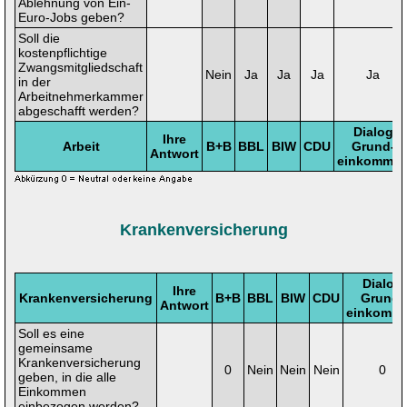
Ablehnung von Ein-
Euro-Jobs geben?
Soll die
kostenpflichtige
Zwangsmitgliedschaft
Nein
Ja
Ja
Ja
Ja
in der
Arbeitnehmerkammer
abgeschafft werden?
Dialog
Ihre
Arbeit
B+B
BBL
BIW
CDU
Grund-
Antwort
einkomme
Krankenversicherung
Dialog
Ihre
Krankenversicherung
B+B
BBL
BIW
CDU
Grund-
Antwort
einkomm
Soll es eine
gemeinsame
Krankenversicherung
0
Nein
Nein
Nein
0
geben, in die alle
Einkommen
einbezogen werden?