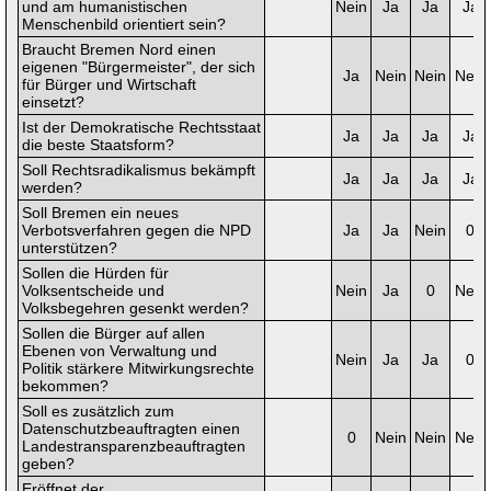
und am humanistischen
Nein
Ja
Ja
Ja
Menschenbild orientiert sein?
Braucht Bremen Nord einen
eigenen "Bürgermeister", der sich
Ja
Nein
Nein
Nein
für Bürger und Wirtschaft
einsetzt?
Ist der Demokratische Rechtsstaat
Ja
Ja
Ja
Ja
die beste Staatsform?
Soll Rechtsradikalismus bekämpft
Ja
Ja
Ja
Ja
werden?
Soll Bremen ein neues
Verbotsverfahren gegen die NPD
Ja
Ja
Nein
0
unterstützen?
Sollen die Hürden für
Volksentscheide und
Nein
Ja
0
Nein
Volksbegehren gesenkt werden?
Sollen die Bürger auf allen
Ebenen von Verwaltung und
Nein
Ja
Ja
0
Politik stärkere Mitwirkungsrechte
bekommen?
Soll es zusätzlich zum
Datenschutzbeauftragten einen
0
Nein
Nein
Nein
Landestransparenzbeauftragten
geben?
Eröffnet der