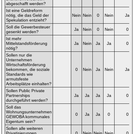
abgeschafft werden?
Ist eine Geldreform
nötig, die das Geld der
Nein
Nein
0
Nein
Ja
Spekulation entzieht?
Soll die Gewerbesteuer
Ja
Nein
0
Nein
0
gesenkt werden?
Ist mehr
Mittelstandsförderung
Ja
Nein
Ja
Ja
0
nötig?
Sollen nur die
Unternehmen
Wirtschaftsförderung
bekommen, die soziale
0
Nein
Ja
Nein
Ja
Standards wie
armutsfeste
Arbeitsplätze einhalten?
Sollen Public Private
Partnerships
Ja
Ja
Ja
Ja
0
durchgeführt werden?
Soll das
Wohnungsunternehmen
0
Ja
Ja
0
0
GEWOBA kommunales
Eigentum sein?
Sollen alle weiteren
Privatisierungen
0
Nein
Nein
Nein
0