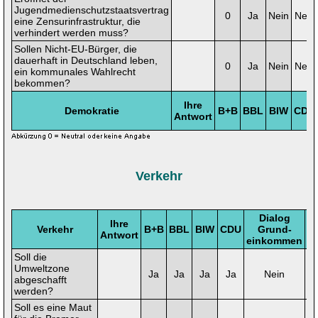
Jugendmedienschutzstaatsvertrag
0
Ja
Nein
Nein
eine Zensurinfrastruktur, die
verhindert werden muss?
Sollen Nicht-EU-Bürger, die
dauerhaft in Deutschland leben,
0
Ja
Nein
Nein
ein kommunales Wahlrecht
bekommen?
Ihre
Demokratie
B+B
BBL
BIW
CDU
Antwort
Verkehr
Dialog
Ihre
Verkehr
B+B
BBL
BIW
CDU
Grund-
Antwort
L
einkommen
Soll die
Umweltzone
Ja
Ja
Ja
Ja
Nein
N
abgeschafft
werden?
Soll es eine Maut