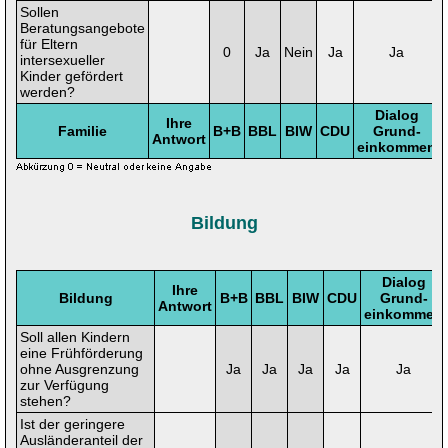
Sollen
Beratungsangebote
für Eltern
0
Ja
Nein
Ja
Ja
intersexueller
Kinder gefördert
werden?
Dialog
Ihre
Familie
B+B
BBL
BIW
CDU
Grund-
Antwort
einkommen
Bildung
Dialog
Ihre
Bildung
B+B
BBL
BIW
CDU
Grund-
Antwort
einkommen
Soll allen Kindern
eine Frühförderung
ohne Ausgrenzung
Ja
Ja
Ja
Ja
Ja
zur Verfügung
stehen?
Ist der geringere
Ausländeranteil der