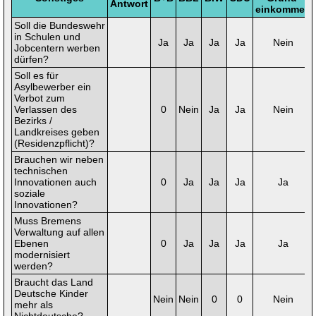
Antwort
einkommen
Soll die Bundeswehr
in Schulen und
Ja
Ja
Ja
Ja
Nein
Jobcentern werben
dürfen?
Soll es für
Asylbewerber ein
Verbot zum
Verlassen des
0
Nein
Ja
Ja
Nein
Bezirks /
Landkreises geben
(Residenzpflicht)?
Brauchen wir neben
technischen
Innovationen auch
0
Ja
Ja
Ja
Ja
soziale
Innovationen?
Muss Bremens
Verwaltung auf allen
Ebenen
0
Ja
Ja
Ja
Ja
modernisiert
werden?
Braucht das Land
Deutsche Kinder
Nein
Nein
0
0
Nein
mehr als