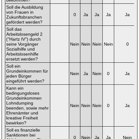
bekommen?
Soll die Ausbildung
von Frauen in
0
Ja
Ja
Ja
Ja
Zukunftsbranchen
gefördert werden?
Soll das
Arbeitslosengeld 2
("Hartz IV") durch
seine Vorgänger
Nein
Nein
Nein
Nein
0
Sozialhilfe und
Arbeitslosenhilfe
ersetzt werden?
Soll ein
Grundeinkommen für
Nein
Ja
Nein
0
Ja
jeden Bürger
eingeführt werden?
Kann ein
bedingungsloses
Grundeinkommen
Lohndumping
Nein
Nein
Nein
0
Ja
beenden, sowie mehr
Ehrenämter und
kreative Freiheit
bewirken?
Soll es finanzielle
Sanktionen bei
0
Nein
Ja
Ja
Nein