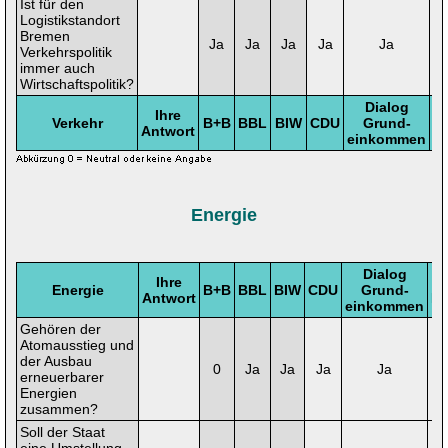
Ist für den
Logistikstandort
Bremen
Ja
Ja
Ja
Ja
Ja
N
Verkehrspolitik
immer auch
Wirtschaftspolitik?
Dialog
Ihre
Verkehr
B+B
BBL
BIW
CDU
Grund-
Antwort
L
einkommen
Energie
Dialog
Ihre
Energie
B+B
BBL
BIW
CDU
Grund-
Antwort
LI
einkommen
Gehören der
Atomausstieg und
der Ausbau
0
Ja
Ja
Ja
Ja
erneuerbarer
Energien
zusammen?
Soll der Staat