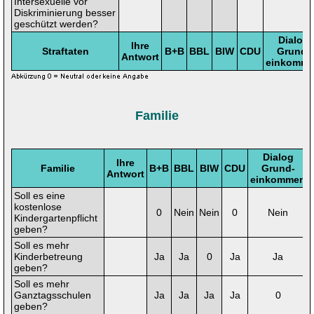
Intersexuelle vor
Diskriminierung besser
geschützt werden?
Dialog
Ihre
Straftaten
B+B
BBL
BIW
CDU
Grund-
Antwort
einkomm
Familie
Dialog
Ihre
Familie
B+B
BBL
BIW
CDU
Grund-
Antwort
einkommen
Soll es eine
kostenlose
0
Nein
Nein
0
Nein
Kindergartenpflicht
geben?
Soll es mehr
Kinderbetreung
Ja
Ja
0
Ja
Ja
geben?
Soll es mehr
Ganztagsschulen
Ja
Ja
Ja
Ja
0
geben?