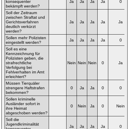
konsequenter
Ja
Ja
Ja
Ja
0
bekämpft werden?
Soll der Zeitraum
zwischen Straftat und
Gerichtsverfahren
Ja
Ja
Ja
Ja
Ja
deutlich verkürzt
werden?
Sollen mehr Polizisten
Ja
Ja
Ja
Ja
0
eingestellt werden?
Soll es eine
Kennzeichnung für
Polizisten geben, die
strafrechtliche
Nein
Nein
Nein
0
Ja
Verfolgung bei
Fehlverhalten im Amt
erleichtert?
Müssen Tierquäler
strengere Haftstrafen
0
Ja
Ja
0
0
bekommen?
Sollen kriminelle
Ausländer sofort in
0
Nein
Ja
0
Nein
ihre Heimat
abgeschoben werden?
Soll die
Jugendkriminalität
Ja
Ja
Ja
Ja
0
konsequenter