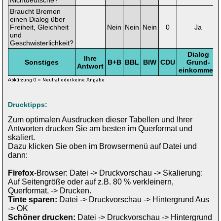
Nichtdeutsche?
Braucht Bremen
einen Dialog über
Freiheit, Gleichheit
Nein
Nein
Nein
0
Ja
und
Geschwisterlichkeit?
Dialog
Ihre
Sonstiges
B+B
BBL
BIW
CDU
Grund-
Antwort
einkommen
Drucktipps:
Zum optimalen Ausdrucken dieser Tabellen und Ihrer
Antworten drucken Sie am besten im Querformat und
skaliert.
Dazu klicken Sie oben im Browsermenü auf Datei und
dann:
Firefox
-Browser: Datei -> Druckvorschau -> Skalierung:
Auf Seitengröße oder auf z.B. 80 % verkleinern,
Querformat, -> Drucken.
Tinte sparen:
Datei -> Druckvorschau -> Hintergrund Aus
-> OK
Schöner drucken:
Datei -> Druckvorschau -> Hintergrund