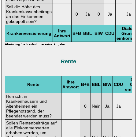
Soll die Höhe des
Krankenkassenbeitrags
0
Ja
0
Ja
Ja
an das Einkommen
gekoppelt sein?
Dialog
Ihre
Krankenversicherung
B+B
BBL
BIW
CDU
Grund-
Antwort
einkomm
Rente
Di
Ihre
Rente
B+B
BBL
BIW
CDU
Gr
Antwort
eink
Herrscht in
Krankenhäusern und
Altenheimen ein
0
Nein
Ja
Ja
Pflegenotstand, der
beendet werden muss?
Sollen Rentenbeiträge auf
alle Einkommensarten
erhoben werden, um