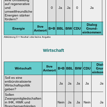
eine Umstellung
auf regenerative
und
0
Ja
Ja
0
Ja
umweltfreundliche
Energien stärker
fördern?
Dialog
Ihre
Energie
B+B
BBL
BIW
CDU
Grund-
Antwort
LI
einkommen
Wirtschaft
Dialog
Ihre
Wirtschaft
B+B
BBL
BIW
CDU
Grund
Antwort
einkomm
Soll es eine
entbürokratisierte
Ja
Ja
Ja
Ja
Ja
Wirtschaftspolitik
geben?
Sollen
Zwangsmitgliedschaften
in IHK, HWK und
Nein
Ja
Ja
Nein
Ja
Branchenverbänden