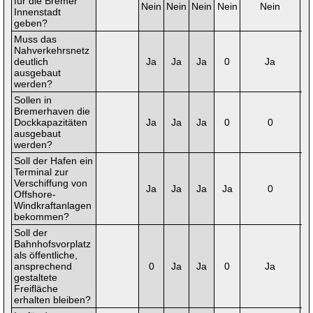
für die Bremer
Nein
Nein
Nein
Nein
Nein
N
Innenstadt
geben?
Muss das
Nahverkehrsnetz
deutlich
Ja
Ja
Ja
0
Ja
ausgebaut
werden?
Sollen in
Bremerhaven die
Dockkapazitäten
Ja
Ja
Ja
0
0
N
ausgebaut
werden?
Soll der Hafen ein
Terminal zur
Verschiffung von
Ja
Ja
Ja
Ja
0
Offshore-
Windkraftanlagen
bekommen?
Soll der
Bahnhofsvorplatz
als öffentliche,
ansprechend
0
Ja
Ja
0
Ja
gestaltete
Freifläche
erhalten bleiben?