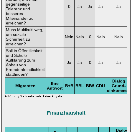
gegenseitige
0
Ja
Ja
Ja
Ja
Toleranz und
besseres
Miteinander zu
erreichen?
Muss Multikulti weg,
um soziale
Nein
Nein
0
Nein
Nein
Sicherheit zu
erreichen?
Soll in Öffentlichkeit
und Schule
Aufklärung zum
Ja
Ja
0
Ja
Ja
Abbau von
Fremdenfeindlichkeit
stattfinden?
Dialog
Ihre
Migranten
B+B
BBL
BIW
CDU
Grund-
Antwort
einkommen
Finanzhaushalt
Dialog