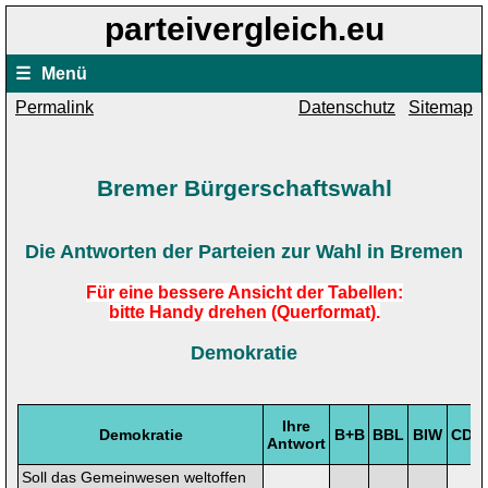
parteivergleich.eu
☰
Menü
Permalink
Datenschutz
Sitemap
Bremer Bürgerschaftswahl
Die Antworten der Parteien zur Wahl in Bremen
Für eine bessere Ansicht der Tabellen:
bitte Handy drehen (Querformat).
Demokratie
Ihre
Demokratie
B+B
BBL
BIW
CDU
Antwort
Soll das Gemeinwesen weltoffen