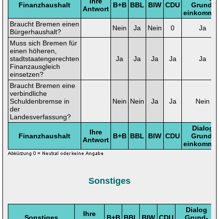
Ihre
Finanzhaushalt
B+B
BBL
BIW
CDU
Grund-
Antwort
einkomme
Braucht Bremen einen
Nein
Ja
Nein
0
Ja
Bürgerhaushalt?
Muss sich Bremen für
einen höheren,
stadtstaatengerechten
Ja
Ja
Ja
Ja
Ja
Finanzausgleich
einsetzen?
Braucht Bremen eine
verbindliche
Schuldenbremse in
Nein
Nein
Ja
Ja
Nein
der
Landesverfassung?
Dialog
Ihre
Finanzhaushalt
B+B
BBL
BIW
CDU
Grund-
Antwort
einkomme
Sonstiges
Dialog
Ihre
Sonstiges
B+B
BBL
BIW
CDU
Grund-